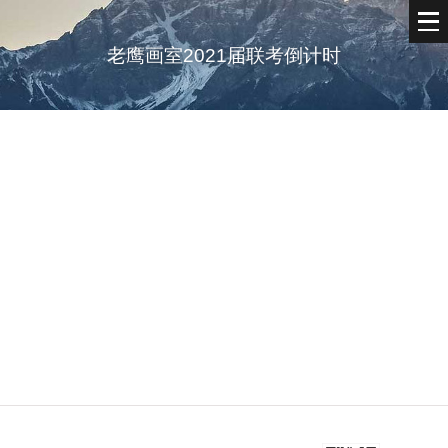
老鹰画室2021届联考倒计时